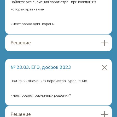
Найдите все значения параметра
при каждом из
которых уравнение
имеет ровно один корень.
Решение
№ 23.03. ЕГЭ, досрок 2023
При каких значениях параметра
уравнение
ЕГЭ
+7 (958) 825-42-23
maximum
Написать в телеграм
имеет ровно
различных решения?
Подписывайтесь на мои соцсети
Решение