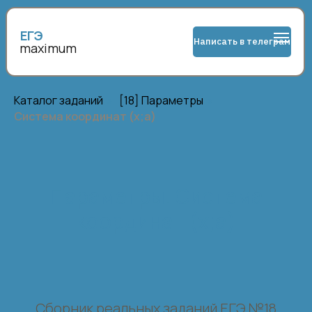
ЕГЭ
Написать в телеграм
maximum
Каталог заданий
»
[18] Параметры
»
Система координат (х;а)
Параметры. Система
координат (х;а)
Сборник реальных заданий ЕГЭ №18